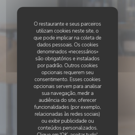
O restaurante e seus parceiros
utilizam cookies neste site, o
que pode implicar na coleta de
dados pessoais. Os cookies
denominados «necessários»
são obrigatórios e instalados
por padrão. Outros cookies
opcionais requerem seu
consentimento. Esses cookies
opcionais servem para analisar
sua navegação, medir a
audiência do site, oferecer
funcionalidades (por exemplo,
relacionadas às redes sociais)
ou exibir publicidade ou
•
DAMPIERRE-EN-YVELINES
conteúdos personalizados.
Clique em 'OK, aceitar tudo',