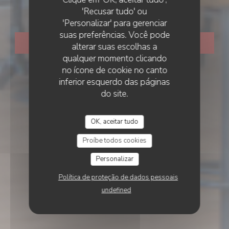
Les17
'Recusar tudo' ou
'Personalizar' para gerenciar
suas preferências. Você pode
RESERVAR UMA MESA
alterar suas escolhas a
qualquer momento clicando
no ícone de cookie no canto
inferior esquerdo das páginas
do site.
OK, aceitar tudo
Proíbe todos cookies
Personalizar
Política de proteção de dados pessoais
undefined