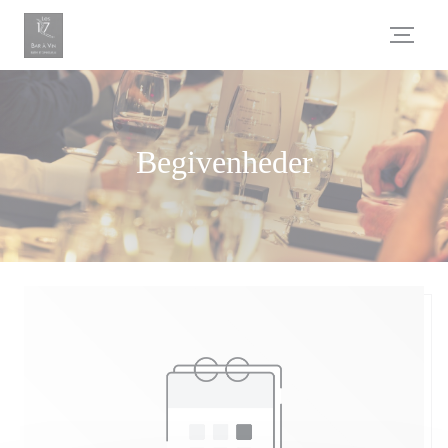
CCookie-styringspanel
Begivenheder