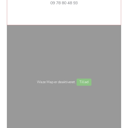
09 78 80 48 93
Waze Map er deaktiveret.
Tillad