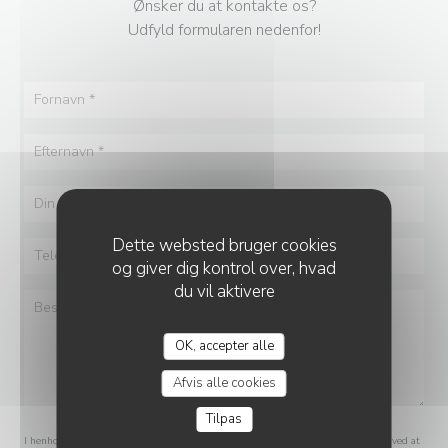
Ønsker du at kontakte os?
Udfyld formularen nedenfor!
Dette websted bruger cookies
og giver dig kontrol over, hvad
du vil aktivere
OK, accepter alle
Afvis alle cookies
Tilpas
I henhold til markedsføringsloven kan du frabede dig uopfordrede henvendelser ved at