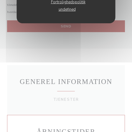
Fortrolighedspolitik
tilmelde dig Robinsonlisten:
borger.dk/robinsonlisten
. For mere information om
undefined
hvordan vi behandler dine data, se vores
privatlivspolitik
.
GENEREL INFORMATION
TJENESTER
ÅBNINGSTIDER