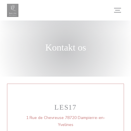
CCookie-styringspanel
Kontakt os
LES17
1 Rue de Chevreuse 78720 Dampierre-en-
((åbner i et nyt vindue))
Yvelines