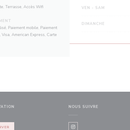
te, Terrasse, Accès Wifi
VEN
-
SAM
EMENT
DIMANCHE
alisé, Paiement mobile, Paiement
 Visa, American Express, Carte
VATION
NOUS SUIVRE
RVER
Instagram ((ouvre une nouvel