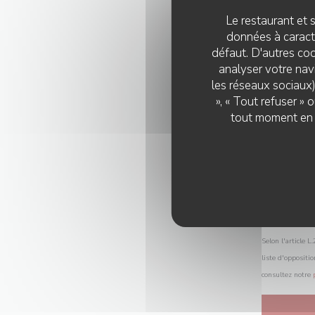
Le restaurant et s
données à caractè
défaut. D'autres coo
analyser votre navi
les réseaux sociaux)
», « Tout refuser »
tout moment en c
Selon l'article 
liste d'oppositi
consultez notre