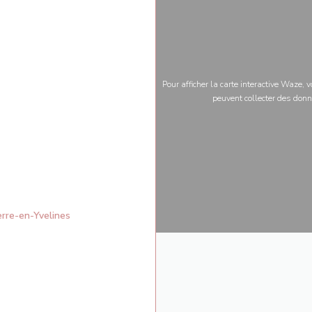
Pour afficher la carte interactive Waze,
peuvent collecter des donn
((ouvre une nouvelle fenêtre))
rre-en-Yvelines