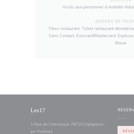
Accès aux personnes à mobilité rédui
MOYENS DE PAI
Titres restaurant, Ticket restaurant dématéri
Sans Contact, Eurocard/Mastercard, Espèces,
Bleue
Les17
RÉSER
1 Rue de Chevreuse 78720 Dampierre-
((ouvre une nouvelle fenêtre))
en-Yvelines
RÉSE