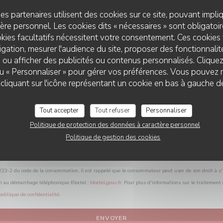
Vous désirez nous contacter ?
es partenaires utilisent des cookies sur ce site, pouvant impli
Remplissez le formulaire ci-dessous !
re personnel. Les cookies dits « nécessaires » sont obligatoire
kies facultatifs nécessitent votre consentement. Ces cookies 
gation, mesurer l'audience du site, proposer des fonctionnalité
 ou afficher des publicités ou contenus personnalisés. Clique
 ou « Personnaliser » pour gérer vos préférences. Vous pouvez 
liquant sur l'icône représentant un cookie en bas à gauche d
Tout accepter
Tout refuser
Personnaliser
Politique de protection des données à caractère personnel
Politique de gestion des cookies
L.223-2 du code de la consommation, il est rappelé que le consommateur peut user de son droit à s'i
on au démarchage téléphonique Bloctel :
bloctel.gouv.fr
. Pour plus d'informations sur le traitement
politique de confidentialité
.