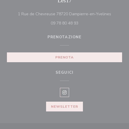
Les17
((apre una
1 Rue de Chevreuse 78720 Dampierre-en-Yvelines
09 78 80 48 93
PRENOTAZIONE
PRENOTA
SEGUICI
Instagram ((apre una nuova fines
NEWSLETTER