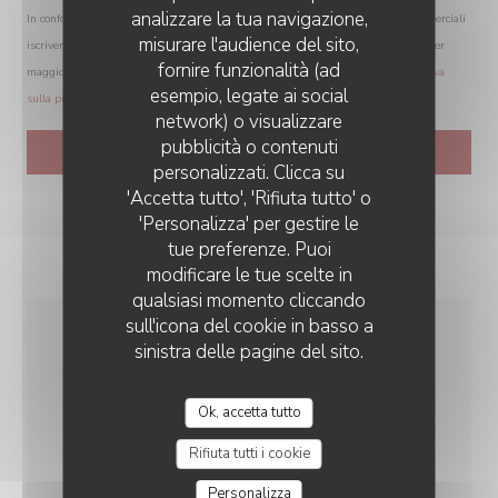
analizzare la tua navigazione,
In conformità al Codice del Consumo, hai il diritto di opporti alle chiamate commerciali
misurare l'audience del sito,
iscrivendoti al Registro Pubblico delle Opposizioni:
registrodelleopposizioni.it
. Per
fornire funzionalità (ad
maggiori informazioni sul trattamento dei tuoi dati, consulta la nostra
informativa
esempio, legate ai social
sulla privacy
.
network) o visualizzare
pubblicità o contenuti
personalizzati. Clicca su
'Accetta tutto', 'Rifiuta tutto' o
'Personalizza' per gestire le
tue preferenze. Puoi
modificare le tue scelte in
qualsiasi momento cliccando
sull'icona del cookie in basso a
sinistra delle pagine del sito.
INFORMAZIONI
PRATICHE
Ok, accetta tutto
Rifiuta tutti i cookie
CUCINA
cocktail, Formaggio, Negozio di specialità
Personalizza