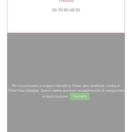
((apre una nuova finestra))
Yvelines
09 78 80 48 93
Per visualizzare la mappa interattiva Waze, devi accettare i cookie di
Waze Map (Google). Questi cookie possono raccogliere dati di navigazione
e localizzazione.
Consenti