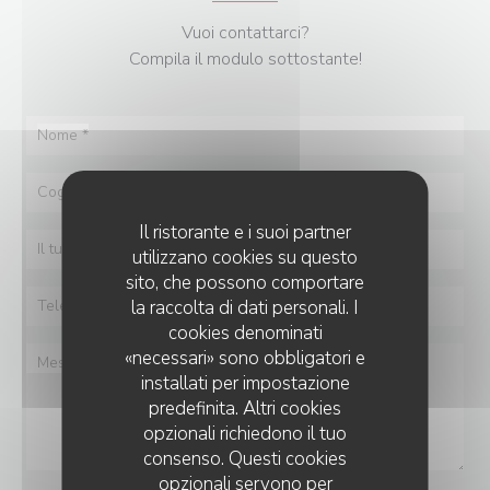
Vuoi contattarci?
Compila il modulo sottostante!
Il ristorante e i suoi partner
utilizzano cookies su questo
sito, che possono comportare
la raccolta di dati personali. I
cookies denominati
«necessari» sono obbligatori e
installati per impostazione
predefinita. Altri cookies
opzionali richiedono il tuo
consenso. Questi cookies
opzionali servono per