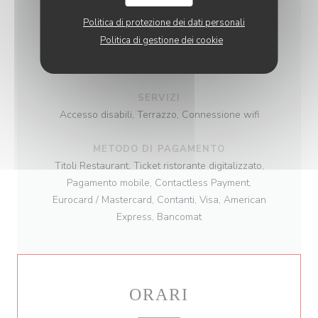
gastronomiche, planches, Fresco
Politica di protezione dei dati personali
Politica di gestione dei cookie
TIPOLOGIA
Bar Lounge
SERVIZI
Accesso disabili, Terrazzo, Connessione wifi
METODO DI PAGAMENTO
Titoli Restaurant, Ticket ristorante digitalizzato,
Pagamento mobile, Contactless Payment,
Eurocard / Mastercard, Contanti, Visa, American
Express, Bancomat
ORARI